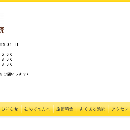
5-31-11
５:００
:００
:００
をお願いします）
お知らせ
初めての方へ
施術料金
よくある質問
アクセス